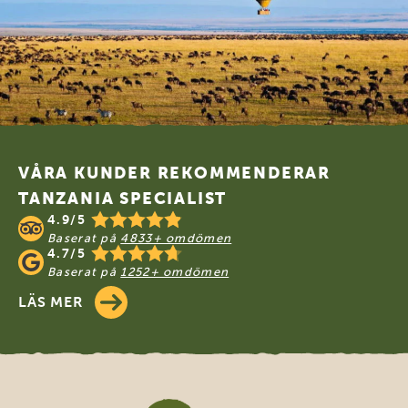
Footer
VÅRA KUNDER REKOMMENDERAR
TANZANIA SPECIALIST
4.9/5
Baserat på
4833+ omdömen
4.7/5
Baserat på
1252+ omdömen
LÄS MER