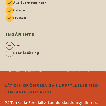
Alla övernattningar
6 dagar
Frukost
INGÅR INTE
Visum
Reseförsäkring
LÅT DIN DRÖMRESA GÅ I UPPFYLLELSE MED
TANZANIA SPECIALIST
På Tanzania Specialist kan du skräddarsy din resa.