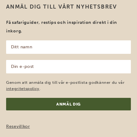
ANMÄL DIG TILL VÅRT NYHETSBREV
Få safariguider, restips och inspiration direkt i din
inkorg.
Ditt
namn
(Obligatoriskt)
Din
e-
post
(Obligatoriskt)
Genom att anmäla dig till vår e-postlista godkänner du vår
integritetspolicy
.
Resevillkor