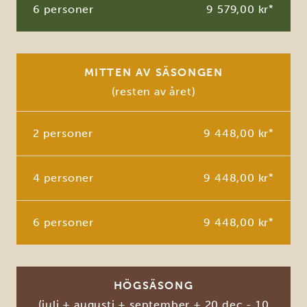
6 personer
9 579,00 kr
*
MITTEN AV SÄSONGEN
(resten av året)
2 personer
9 448,00 kr
*
4 personer
9 448,00 kr
*
6 personer
9 448,00 kr
*
HÖGSÄSONG
(juli + augusti + september + 20 dec - 10