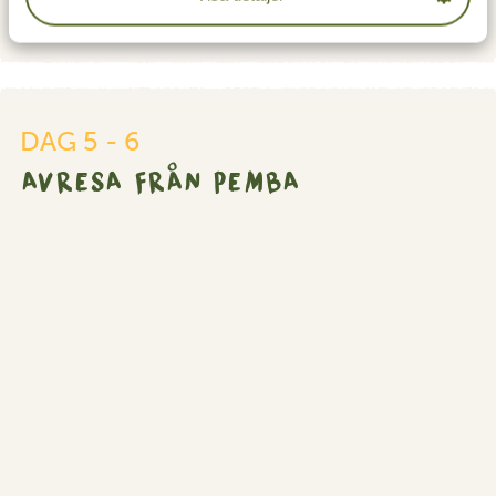
Avresa
DAG 5 - 6
från
AVRESA FRÅN PEMBA
Pemba