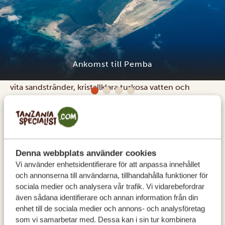
Upplev den hisnande skönheten på Pemba Island,
belägen utanför Tanzanias kust. När du anländer till
Pemba väntar din chaufför på dig för att köra dig till
Ankomst till Pemba
ditt hotell. Gör dig redo att förtrollas av Pembas orörda
vita sandstränder, kristallklara turkosa vatten och
frodiga grönska. Fördjupa dig i den rika swahilikulturen,
njut av utsökt skaldjursmat och ge dig ut på spännande
dykäventyr. Pemba är ett paradis som väntar på att bli
upptäckt!
Denna webbplats använder cookies
BOENDE:
Vi använder enhetsidentifierare för att anpassa innehållet
och annonserna till användarna, tillhandahålla funktioner för
Pemba Paradise Lodge
SILVER
sociala medier och analysera vår trafik. Vi vidarebefordrar
Fundu Lagoon
GOLD
även sådana identifierare och annan information från din
enhet till de sociala medier och annons- och analysföretag
The Manta Resort
PLATINUM
som vi samarbetar med. Dessa kan i sin tur kombinera