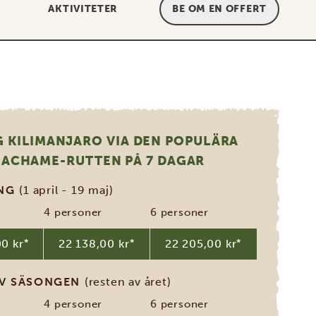
AKTIVITETER
BE OM EN OFFERT
G KILIMANJARO VIA DEN POPULÄRA
ACHAME-RUTTEN PÅ 7 DAGAR
ONG
(1 april - 19 maj)
4 personer
6 personer
0 kr
*
22 138,00 kr
*
22 205,00 kr
*
AV SÄSONGEN
(resten av året)
4 personer
6 personer