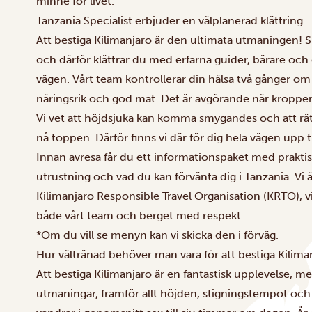
minne för livet.
Tanzania Specialist erbjuder en välplanerad klättring
Att bestiga Kilimanjaro
är den ultimata utmaningen! Sm
och därför klättrar du med erfarna guider, bärare och
vägen. Vårt team kontrollerar din hälsa två gånger om d
näringsrik och god mat. Det är avgörande när kroppe
Vi vet att höjdsjuka kan komma smygandes och att rätt k
nå toppen. Därför finns vi där för dig hela vägen upp t
Innan avresa får du ett informationspaket med praktis
utrustning och vad du kan förvänta dig i Tanzania.
Vi ä
Kilimanjaro Responsible Travel Organisation (KRTO), vi
både vårt team och berget med respekt.
*Om du vill se menyn kan vi skicka den i förväg.
Hur vältränad behöver man vara för att bestiga Kili
Att bestiga Kilimanjaro är en fantastisk upplevelse,
utmaningar, framför allt höjden, stigningstempot oc