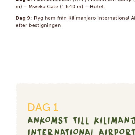
m) – Mweka Gate (1 640 m) – Hotell
Dag 9:
Flyg hem från Kilimanjaro International A
efter bestigningen
DAG 1
ANKOMST TILL KILIMAN
INTERNATIONAL AIRPOR