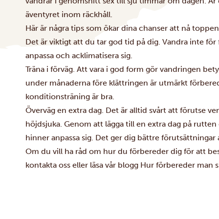
vandrar i genomsnitt sex till sju timmar om dagen. Är 
äventyret inom räckhåll.
Här är några tips som ökar dina chanser att nå toppen
Det är viktigt att du tar god tid på dig. Vandra inte för
anpassa och acklimatisera sig.
Träna i förväg. Att vara i god form gör vandringen bety
under månaderna före klättringen är utmärkt förbere
konditionsträning är bra.
Överväg en extra dag. Det är alltid svårt att förutse
höjdsjuka. Genom att lägga till en extra dag på rutte
hinner anpassa sig. Det ger dig bättre förutsättningar
Om du vill ha råd om hur du förbereder dig för att bes
kontakta oss eller läsa vår blogg
Hur förbereder man si