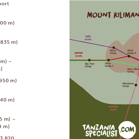
port
800 m)
 835 m)
 m) –
m)
 950 m)
040 m)
5 m) –
0 m)
(3 820