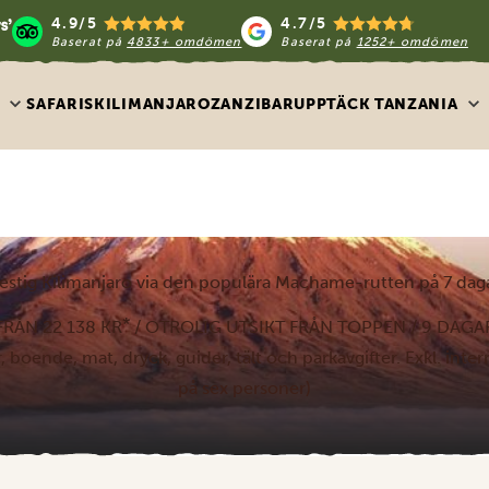
4.9/5
4.7/5
Baserat på
4833+ omdömen
Baserat på
1252+ omdömen
R
SAFARIS
KILIMANJARO
ZANZIBAR
UPPTÄCK TANZANIA
estig Kilimanjaro via den populära Machame-rutten på 7 dag
*
FRÅN 22 138 KR
/ OTROLIG UTSIKT FRÅN TOPPEN / 9 DAGA
er, boende, mat, dryck, guider, tält och parkavgifter. Exkl. inter
på sex personer)