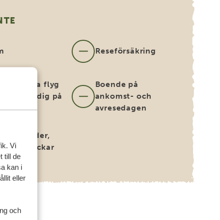
NTE
m
Reseförsäkring
nationella flyg
Boende på
 bokas åt dig på
ankomst- och
rågan)
avresedagen
s till guider,
ik. Vi
re och kockar
till de
a kan i
lit eller
ing och