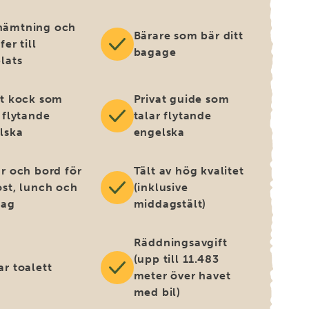
ämtning och
Bärare som bär ditt
fer till
bagage
lats
at kock som
Privat guide som
 flytande
talar flytande
lska
engelska
ar och bord för
Tält av hög kvalitet
ost, lunch och
(inklusive
dag
middagstält)
Räddningsavgift
(upp till 11.483
ar toalett
meter över havet
med bil)