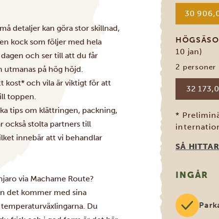
30 906,0
å detaljer kan göra stor skillnad,
HÖGSÄS
 en kock som följer med hela
10 jan)
agen och ser till att du får
2 personer
n utmanas på hög höjd.
ost* och vila är viktigt för att
32 173,0
ill toppen.
ka tips om klättringen, packning,
* Prelimin
r också stolta partners till
internation
lket innebär att vi behandlar
SÅ HITTAR
INGÅR
manjaro via Machame Route?
 men det kommer med sina
Park
h temperaturväxlingarna. Du