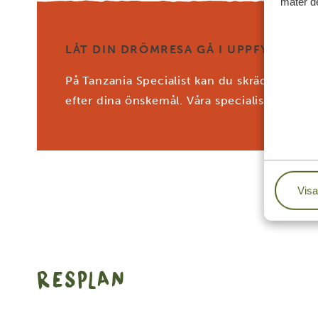
mäter de
LÅT DIN DRÖMRESA GÅ I UPPFYLLELSE
På Tanzania Specialist kan du skräddarsy di
efter dina önskemål. Våra specialister arbe
Visa
RESPLAN