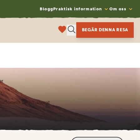
Blogg
Praktisk information
Om oss
BEGÄR DENNA RESA
ar
R
nationellt flyg (baserat