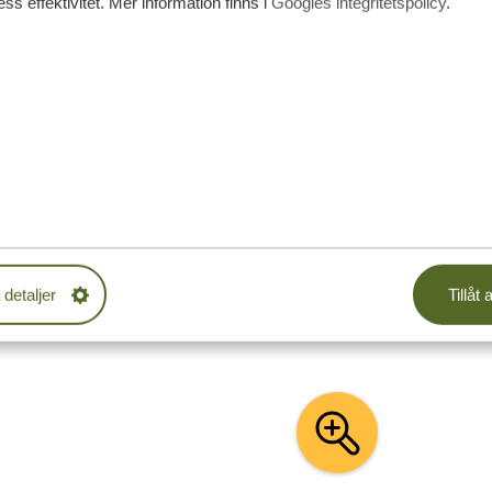
ss effektivitet. Mer information finns i
Googles integritetspolicy
.
 MED TANZANIA SPECIALIST
n resa. Våra exempel på resplaner kan anpassas
tar tillsammans med dig för att skapa din drömresa!
 detaljer
Tillåt a