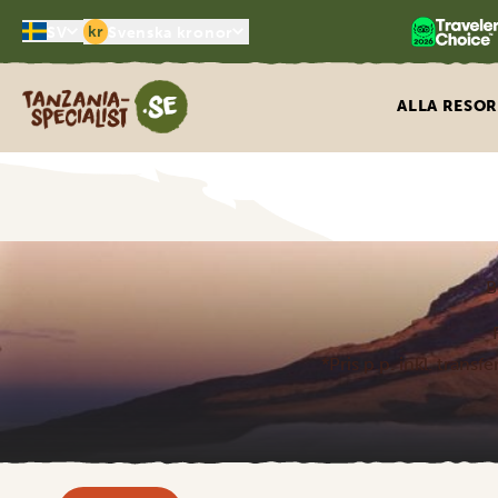
kr
SV
Svenska kronor
Tanzania Specialist
ALLA RESO
B
*Pris p.p. inkl. transf