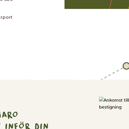
irport
JARO
T INFÖR DIN