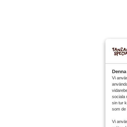
Denna 
Vi använ
användar
vidarebe
sociala
sin tur 
som de h
Vi anvä