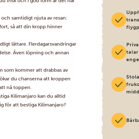
du frisk och i god form är det här
Upph
 och samtidigt njuta av resan:
trans
 fort, så att din kropp hinner
flygp
dligt lättare. Flerdagarsvandringar
Priv
talar
delse. Även löpning och annan
enge
 vem som kommer att drabbas av
Stol
n ökar du chanserna att kroppen
fruk
 att nå toppen.
mid
tiga Kilimanjaro kan du alltid
g för att bestiga Kilimanjaro?
Bärb