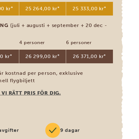
0 kr
*
25 264,00 kr
*
25 333,00 kr
*
ONG
(juli + augusti + september + 20 dec -
4 personer
6 personer
0 kr
*
26 299,00 kr
*
26 371,00 kr
*
är kostnad per person, exklusive
ell flygbiljett
 VI RÄTT PRIS FÖR DIG.
avgifter
9 dagar