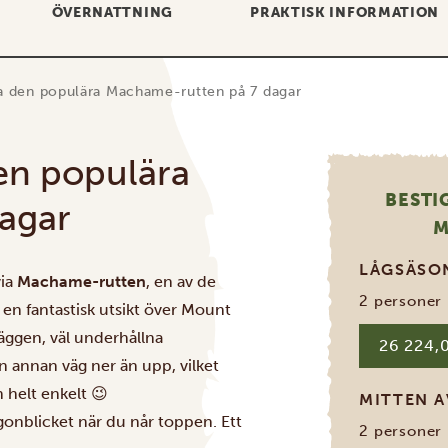
ÖVERNATTNING
PRAKTISK INFORMATION
via den populära Machame-rutten på 7 dagar
den populära
BESTI
agar
M
LÅGSÄS
via
Machame-rutten
, en av de
2 personer
å en fantastisk utsikt över Mount
ggen, väl underhållna
26 224,0
n annan väg ner än upp, vilket
n helt enkelt 😉
MITTEN 
gonblicket när du når toppen. Ett
2 personer