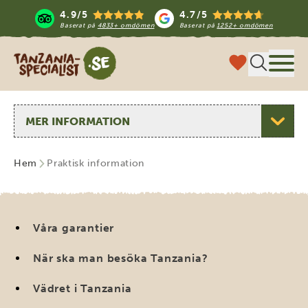
4.9/5
4.7/5
Baserat på
4833+ omdömen
Baserat på
1252+ omdömen
Tanzania Specialist
Meny
Välj sida
Hem
Praktisk information
Våra garantier
När ska man besöka Tanzania?
Vädret i Tanzania