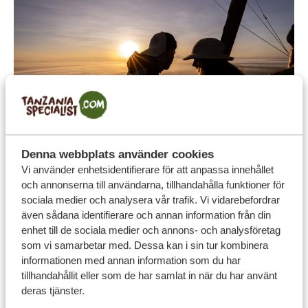
Denna webbplats använder cookies
Så fungerar det
Vi använder enhetsidentifierare för att anpassa innehållet
Tanzania Specialist är medlem i SGR, en nederländsk
och annonserna till användarna, tillhandahålla funktioner för
sociala medier och analysera vår trafik. Vi vidarebefordrar
ideell organisation som grundades 1983 för att skydda
även sådana identifierare och annan information från din
resenärers inbetalningar. Som medlem betalar vi en
enhet till de sociala medier och annons- och analysföretag
årlig avgift för att säkerställa att våra kunders pengar är
som vi samarbetar med. Dessa kan i sin tur kombinera
informationen med annan information som du har
trygga, även om något oväntat skulle hända.
tillhandahållit eller som de har samlat in när du har använt
För dig som resenär innebär det att du kan boka en
deras tjänster.
resa med oss utan oro. Även vid ekonomiska problem