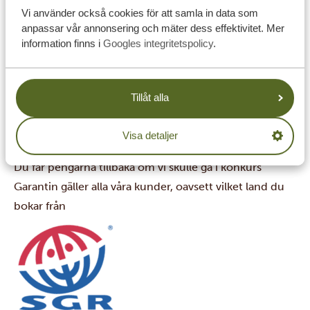
eller konkurs skyddas dina inbetalningar.
Vi använder också cookies för att samla in data som
anpassar vår annonsering och mäter dess effektivitet. Mer
SGR i siffror:
information finns i
Googles integritetspolicy
.
Två miljoner bokningar varje år täcks av SGR-garantin
Över 250 000 resenärer har fått hjälp
Mer än 100 miljoner euro har betalats ut i ersättning
Tillåt alla
Vad garantin innebär för dig:
Dina förskottsbetalningar är skyddade, du riskerar inte
Visa detaljer
att förlora pengar om något skulle hända
Du får pengarna tillbaka om vi skulle gå i konkurs
Garantin gäller alla våra kunder, oavsett vilket land du
bokar från