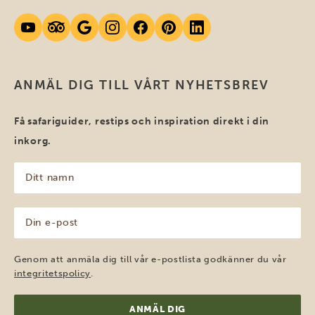
ANMÄL DIG TILL VÅRT NYHETSBREV
Få safariguider, restips och inspiration direkt i din
inkorg.
Ditt
namn
(Obligatoriskt)
Din
e-
post
(Obligatoriskt)
Genom att anmäla dig till vår e-postlista godkänner du vår
integritetspolicy
.