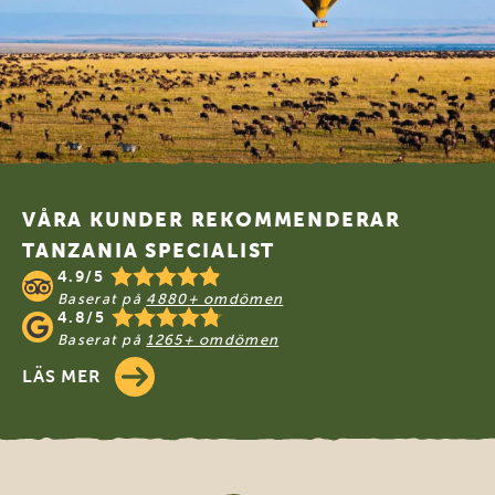
Footer
VÅRA KUNDER REKOMMENDERAR
TANZANIA SPECIALIST
4.9/5
Baserat på
4880+ omdömen
4.8/5
Baserat på
1265+ omdömen
LÄS MER