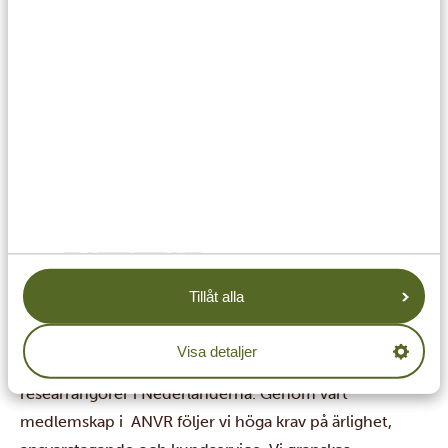
integritets- och cookiepolicy, vilket innebär att vi inte
kan använda dina personuppgifter utan ditt samtycke.
Eventuella klagomål hanteras med omsorg, med stöd
från ANVR och deras omfattande ansvarsförsäkring.
Tillåt alla
Om ANVR
ANVR (Dutch Association of Travel Agencies and Tour
Visa detaljer
Operators) är branchorganistionen för resebyråer och
researrangörer i Nederländerna. Genom vårt
medlemskap i ANVR följer vi höga krav på ärlighet,