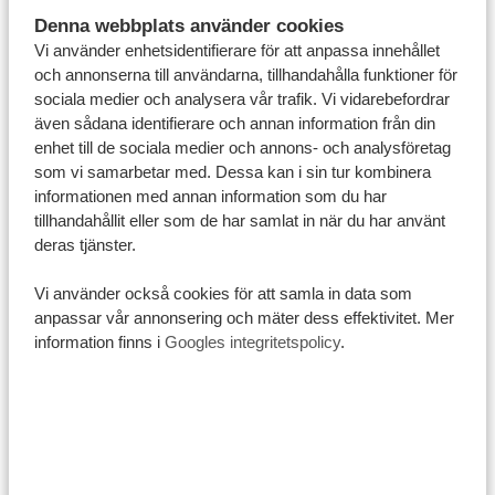
också medlem i ANVR. Detta är den nederländska
Denna webbplats använder cookies
Vi använder enhetsidentifierare för att anpassa innehållet
branchorganisationen som säkerställer att våra tjänster
och annonserna till användarna, tillhandahålla funktioner för
håller en hög kvalitetsnivå. Tack vare detta kan du
sociala medier och analysera vår trafik. Vi vidarebefordrar
känna dig ännu tryggare när du bokar din drömresa
även sådana identifierare och annan information från din
hos oss.
enhet till de sociala medier och annons- och analysföretag
som vi samarbetar med. Dessa kan i sin tur kombinera
ANVR:s garantier
informationen med annan information som du har
Genom vårt medlemskap i ANVR kan du som kund hos
tillhandahållit eller som de har samlat in när du har använt
Tanzania Specialist vara trygg med att:
deras tjänster.
Vi arbetar med ärliga villkor.
Vi använder också cookies för att samla in data som
Vi gör vårt yttersta för att säkerställa din säkerhet och
anpassar vår annonsering och mäter dess effektivitet. Mer
prioriterar din hälsa genom att följa holländska
information finns i
Googles integritetspolicy
.
säkerhetsstandarder så långt det är möjligt.
Med oss reser du hållbart med en pålitlig och
välutbildad personal och alltid med största respekt för
lokalbefolkning, natur och kultur.
Vi respekterar din integritet genom att följa en strikt