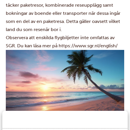
täcker paketresor, kombinerade reseupplägg samt
bokningar av boende eller transporter när dessa ingår
som en del av en paketresa. Detta gäller oavsett vilket
land du som resenär bor i.
Observera att enskilda flygbiljetter inte omfattas av
SGR. Du kan läsa mer på
https://www.sgr.nl/english/
Men det är inte allt ..
Förutom att vara medlem i SGR är Tanzania Specialist