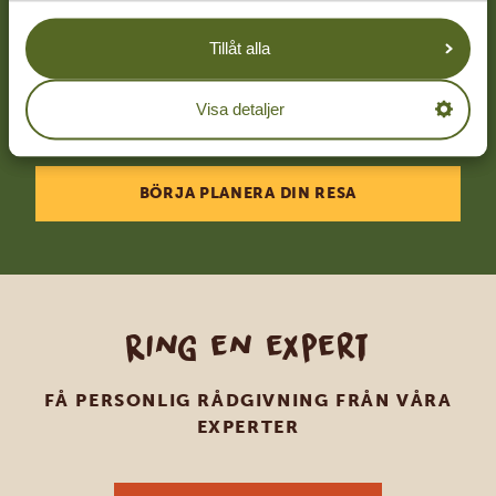
skräddarsydda resa
Tillåt alla
KOSTNADSFRI OFFERT UTAN
FÖRPLIKTELSER
Visa detaljer
BÖRJA PLANERA DIN RESA
Ring en expert
FÅ PERSONLIG RÅDGIVNING FRÅN VÅRA
EXPERTER