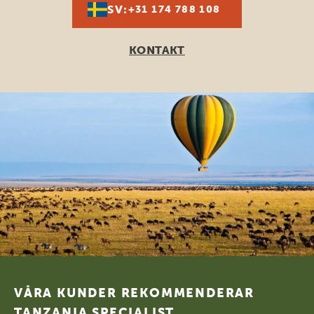
SV:
+31 174 788 108
KONTAKT
Footer
VÅRA KUNDER REKOMMENDERAR
TANZANIA SPECIALIST