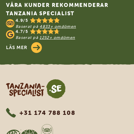
VÅRA KUNDER REKOMMENDERAR
TANZANIA SPECIALIST
4.9/5
Baserat på
4833+ omdömen
4.7/5
Baserat på
1252+ omdömen
LÄS MER
Tanzania Specialist
+31 174 788 108