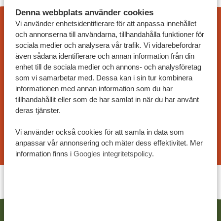
Baserat på
1252+ omdömen
Denna webbplats använder cookies
Vi använder enhetsidentifierare för att anpassa innehållet
och annonserna till användarna, tillhandahålla funktioner för
ANPASSAT RESEFÖRSLAG
sociala medier och analysera vår trafik. Vi vidarebefordrar
På Tanzania Specialist kan du skräddarsy din resa
även sådana identifierare och annan information från din
efter dina önskemål. Våra exempel på resplaner är
enhet till de sociala medier och annons- och analysföretag
anpassningsbara och våra specialister arbetar
som vi samarbetar med. Dessa kan i sin tur kombinera
informationen med annan information som du har
tillsammans med dig för att skapa din drömresa!
tillhandahållit eller som de har samlat in när du har använt
deras tjänster.
BEGÄR ETT RESEFÖRSLAG
Vi använder också cookies för att samla in data som
anpassar vår annonsering och mäter dess effektivitet. Mer
information finns i
Googles integritetspolicy
.