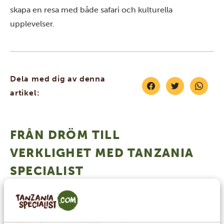
skapa en resa med både safari och kulturella
upplevelser.
Dela med dig av denna
artikel:
FRÅN DRÖM TILL
VERKLIGHET MED TANZANIA
SPECIALIST
4.9/5
Baserat på
4833+ omdömen
4.7/5