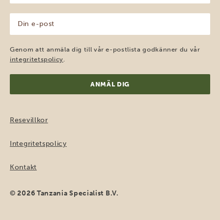
(Obligatoriskt)
Din
e-
post
(Obligatoriskt)
Genom att anmäla dig till vår e-postlista godkänner du vår
integritetspolicy
.
Resevillkor
Integritetspolicy
Kontakt
© 2026 Tanzania Specialist B.V.