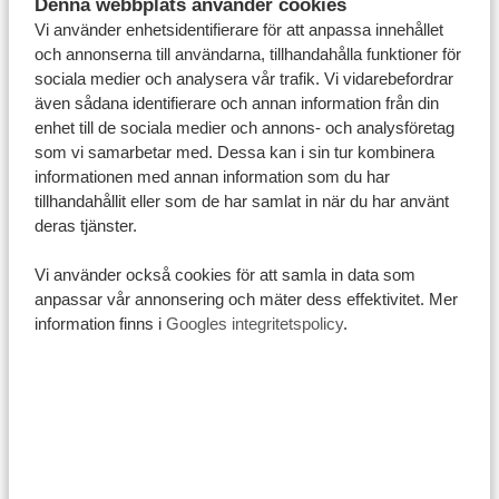
Denna webbplats använder cookies
Frangipani, som också kallas plumeria, är en av de mest
Vi använder enhetsidentifierare för att anpassa innehållet
älskade blommorna i Östafrika. Den finns i flera färger,
och annonserna till användarna, tillhandahålla funktioner för
men i Tanzania ser du den ofta i vitt eller rosa med en
sociala medier och analysera vår trafik. Vi vidarebefordrar
annan nyans i mitten. Blommorna är stora, mjuka och
även sådana identifierare och annan information från din
enhet till de sociala medier och annons- och analysföretag
eleganta. De ser nästan lite för perfekta ut för att vara
som vi samarbetar med. Dessa kan i sin tur kombinera
riktiga. Frangipani har också en symbolisk plats i många
informationen med annan information som du har
östafrikanska kärleksdikter. På samma sätt som rosen
tillhandahållit eller som de har samlat in när du har använt
ofta används i europeisk poesi, kan frangipani stå för
deras tjänster.
skönhet, känslor och kärlek.
Vi använder också cookies för att samla in data som
Adenium Obesum
anpassar vår annonsering och mäter dess effektivitet. Mer
information finns i
Googles integritetspolicy
.