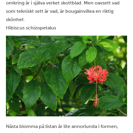
omkring är i själva verket skottblad. Men oavsett vad
som tekniskt sett är vad, är bougainvillea en riktig
skönhet.
Hibiscus schizopetalus
Nästa blomma på listan är lite annorlunda i formen,