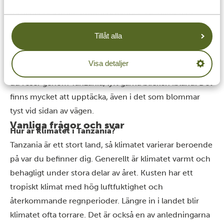
förtjänar också lite uppmärksamhet. De tillför färg,
variation och små stunder av skönhet längs vägen.
Tillåt alla
Vissa är lätta att upptäcka direkt. Andra kräver att du
tittar lite närmare. Men just det gör det också roligt. Ju
Visa detaljer
mer du ser, desto rikare blir upplevelsen. Så nästa gång
du reser genom Tanzania, lyft gärna blicken ibland. Det
finns mycket att upptäcka, även i det som blommar
tyst vid sidan av vägen.
Vanliga frågor och svar
Hur är klimatet i Tanzania?
Tanzania är ett stort land, så klimatet varierar beroende
på var du befinner dig. Generellt är klimatet varmt och
behagligt under stora delar av året. Kusten har ett
tropiskt klimat med hög luftfuktighet och
återkommande regnperioder. Längre in i landet blir
klimatet ofta torrare. Det är också en av anledningarna