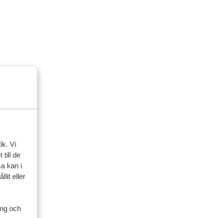
ik. Vi
till de
a kan i
lit eller
ing och