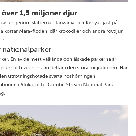
över 1,5 miljoner djur
aseller genom slätterna i Tanzania och Kenya i jakt på
na korsar Mara-floden, där krokodiler och andra rovdjur
pel.
 nationalparker
rker
. En av de mest välkända och älskade parkerna är
gnuer och zebror som deltar i
den stora migrationen
. Här
ch den utrotningshotade svarta noshörningen.
ationen i Afrika, och i Gombe Stream National Park
ng.