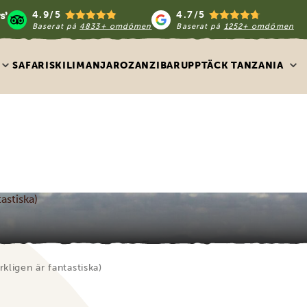
4.9/5
4.7/5
Baserat på
4833+ omdömen
Baserat på
1252+ omdömen
SAFARIS
KILIMANJARO
ZANZIBAR
UPPTÄCK TANZANIA
astiska)
kligen är fantastiska)