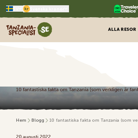
kr
SV
Svenska kronor
Tanzania Specialist
ALLA RESOR
10 fantastiska fakta om Tanzania (som verkligen är fant
Hem
Blogg
10 fantastiska fakta om Tanzania (som ver
20 augusti 2022