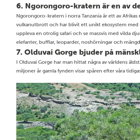
6. Ngorongoro-kratern är en av de 
Ngorongoro-kratern
i norra Tanzania är ett av Afrika
vulkanutbrott och har blivit ett unikt ekosystem med 
uppleva en otrolig
safari
och se massvis med vilda dju
elefanter, bufflar, leoparder, noshörningar och mängde
7. Olduvai Gorge bjuder på mänskl
I Olduvai Gorge har man hittat några av världens älds
miljoner år gamla fynden visar spåren efter våra tidiga