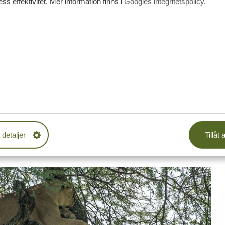
ss effektivitet. Mer information finns i
Googles integritetspolicy
.
sta sjön i världen
ön delas mellan Tanzania, Burundi, Zambia och Kongo. Sjön
iljöerna i världen. Här finns över 500 fiskarter och sjön
ovanligt beteende som fortfarande förbryllar forskare.
 för att fånga en sval bris, eller så njuter dom bara av
tisk syn att se lejonen försiktigt klättra över
 detaljer
Tillåt a