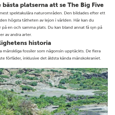
bästa platserna att se The Big Five
s mest spektakulära naturområden. Den bildades efter ett
den högsta tätheten av lejon i världen. Här kan du
r på en och samma plats. Du kan bland annat få syn på
r av andra arter.
ighetens historia
ta mänskliga fossiler som någonsin upptäckts. De flera
ste förfäder, inklusive det äldsta kända mänskokraniet.