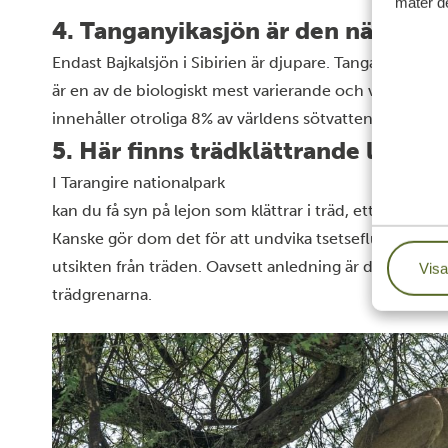
mäter de
4. Tanganyikasjön är den näst stör
Endast Bajkalsjön i Sibirien är djupare. Tanganyikasj
är en av de biologiskt mest varierande och viktigaste m
innehåller otroliga 8% av världens sötvatten.
5. Här finns trädklättrande lejon
I
Tarangire nationalpark
kan du få syn på lejon som klättrar i träd, ett väldigt 
Kanske gör dom det för att undvika tsetseflugorna eller
utsikten från träden. Oavsett anledning är det en fantas
Visa
trädgrenarna.