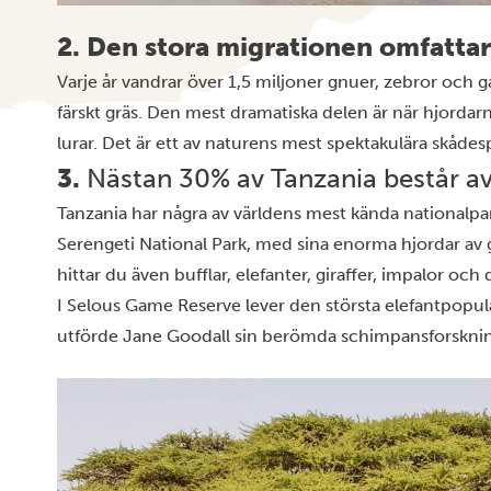
2. Den stora migrationen omfattar 
Varje år vandrar över 1,5 miljoner gnuer, zebror och g
färskt gräs. Den mest dramatiska delen är när hjordar
lurar. Det är ett av naturens mest spektakulära skådes
3.
Nästan 30% av Tanzania består av
Tanzania har några av världens mest kända
nationalpa
Serengeti National Park
, med sina enorma hjordar av 
hittar du även bufflar, elefanter, giraffer, impalor o
I Selous Game Reserve lever den största elefantpopul
utförde Jane Goodall sin berömda schimpansforskni