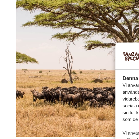
Denna 
Vi använ
användar
vidarebe
sociala
sin tur 
som de h
Vi anvä