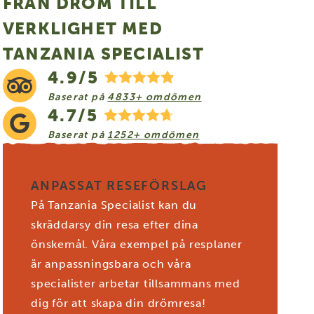
FRÅN DRÖM TILL
VERKLIGHET MED
TANZANIA SPECIALIST
4.9/5
Baserat på
4833+ omdömen
4.7/5
Baserat på
1252+ omdömen
ANPASSAT RESEFÖRSLAG
På Tanzania Specialist kan du
skräddarsy din resa efter dina
önskemål. Våra exempel på resplaner
är anpassningsbara och våra
specialister arbetar tillsammans med
dig för att skapa din drömresa!