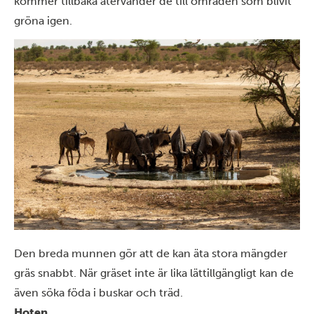
kommer tillbaka återvänder de till områden som blivit
gröna igen.
Den breda munnen gör att de kan äta stora mängder
gräs snabbt. När gräset inte är lika lättillgängligt kan de
även söka föda i buskar och träd.
Hoten