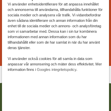
ANPASSAT RESEFÖRSLAG
Vi använder enhetsidentifierare för att anpassa innehållet
På Tanzania Specialist kan du skräddarsy din resa
och annonserna till användarna, tillhandahålla funktioner för
sociala medier och analysera vår trafik. Vi vidarebefordrar
efter dina önskemål. Våra exempel på resplaner är
även sådana identifierare och annan information från din
anpassningsbara och våra specialister arbetar
enhet till de sociala medier och annons- och analysföretag
tillsammans med dig för att skapa din drömresa!
som vi samarbetar med. Dessa kan i sin tur kombinera
informationen med annan information som du har
tillhandahållit eller som de har samlat in när du har använt
deras tjänster.
BEGÄR ETT RESEFÖRSLAG
Vi använder också cookies för att samla in data som
anpassar vår annonsering och mäter dess effektivitet. Mer
information finns i
Googles integritetspolicy
.
RELATERAT