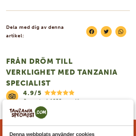
Dela med dig av denna
artikel:
FRÅN DRÖM TILL
VERKLIGHET MED TANZANIA
SPECIALIST
4.9/5
Baserat på
4833+ omdömen
4.7/5
Baserat på
1252+ omdömen
Denna webbplats använder cookies