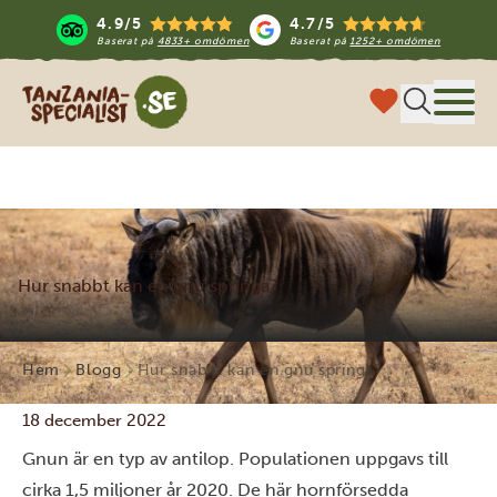
4.9/5
4.7/5
Baserat på
4833+ omdömen
Baserat på
1252+ omdömen
Tanzania Specialist
Meny
Hur snabbt kan en gnu springa?
Hem
Blogg
Hur snabbt kan en gnu springa?
18 december 2022
Gnun är en typ av antilop. Populationen uppgavs till
cirka 1,5 miljoner år 2020. De här hornförsedda