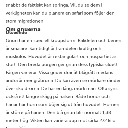
snabbt de faktiskt kan springa. Vill du se dem i
verkligheten kan du planera en safari som följer
den
stora migrationen
.
Om gnuerna
Utseende
Gnun har en speciell kroppsform. Bakdelen och benen
är smalare. Samtidigt är framdelen kraftig och
muskulös. Huvudet är rektangulärt och nospartiet är
stort. Den breda borgen ger gnun dess typiska siluett.
Färgen varierar. Vissa gnuer drar åt blågrått medans
andra är mer gråbruna. Du kan även se mörkare ränder
över skuldrorna. De har en lång, mörk man. Ofta syns
också ett längre skägg på halsen. Både honor och
hanar har horn som böjer sig ut från huvudet. Hornen
är större på hanen. Den blå gnun blir normalt 1,38
meter hög. Vikten kan variera upp mot cirka 272 kilo.