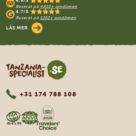
4.9/5
Baserat på
4833+ omdömen
4.7/5
Baserat på
1252+ omdömen
LÄS MER
Tanzania Specialist
+31 174 788 108