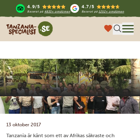
4.9/5
4.7/5
Baserat på
4833+ omdömen
Baserat på
1252+ omdömen
Tanzania Specialist
Meny
Är Tanzania säkert? Säkerhetstips när du besöker
Tanzania
Hem
Blogg
Är Tanzania säkert? Säkerhetstips när du besöker Tanzania
13 oktober 2017
Tanzania är känt som ett av Afrikas säkraste och