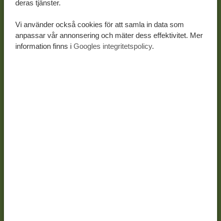
deras tjänster.
Lär känna personerna bakom
Vi använder också cookies för att samla in data som
anpassar vår annonsering och mäter dess effektivitet. Mer
Tanzania Specialist – Tyo
information finns i
Googles integritetspolicy
.