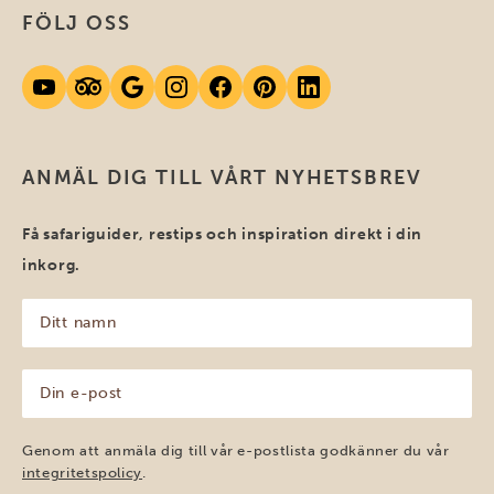
FÖLJ OSS
ANMÄL DIG TILL VÅRT NYHETSBREV
Få safariguider, restips och inspiration direkt i din
inkorg.
Ditt
namn
(Obligatoriskt)
Din
e-
post
(Obligatoriskt)
Genom att anmäla dig till vår e-postlista godkänner du vår
integritetspolicy
.