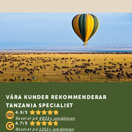
Footer
VÅRA KUNDER REKOMMENDERAR
TANZANIA SPECIALIST
4.9/5
Baserat på
4833+ omdömen
4.7/5
Baserat på
1252+ omdömen