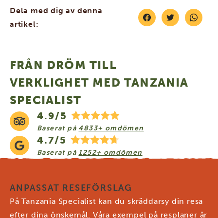
Dela med dig av denna
artikel:
FRÅN DRÖM TILL
VERKLIGHET MED TANZANIA
SPECIALIST
4.9/5
Baserat på
4833+ omdömen
4.7/5
Baserat på
1252+ omdömen
ANPASSAT RESEFÖRSLAG
På Tanzania Specialist kan du skräddarsy din resa
efter dina önskemål. Våra exempel på resplaner är