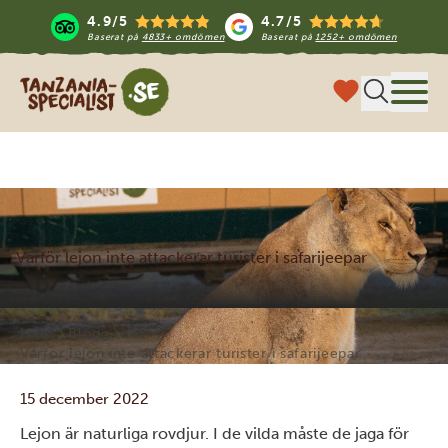
4.9/5
4.7/5
Baserat på
4833+ omdömen
Baserat på
1252+ omdömen
Tanzania Specialist
Meny
Varför lejon inte attackerar turister i safarijeepar
Hem
Blogg
Varför lejon inte attackerar turister i safarijeepar
15 december 2022
Lejon är naturliga rovdjur. I de vilda måste de jaga för