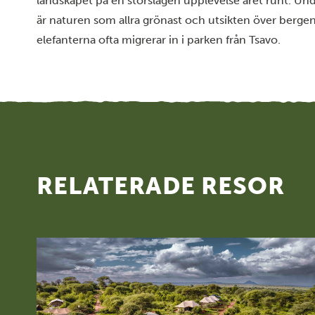
landskapet på en storslagen upplevelse året runt. Und
är naturen som allra grönast och utsikten över bergen
elefanterna ofta migrerar in i parken från Tsavo.
RELATERADE RESOR