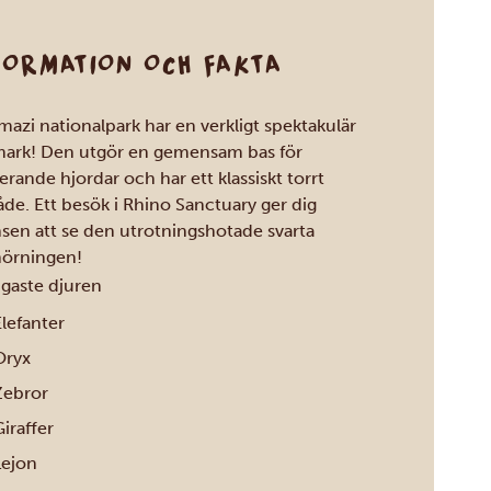
FORMATION OCH FAKTA
azi nationalpark har en verkligt spektakulär
mark! Den utgör en gemensam bas för
erande hjordar och har ett klassiskt torrt
de. Ett besök i Rhino Sanctuary ger dig
sen att se den utrotningshotade svarta
örningen!
igaste djuren
lefanter
Oryx
Zebror
iraffer
Lejon