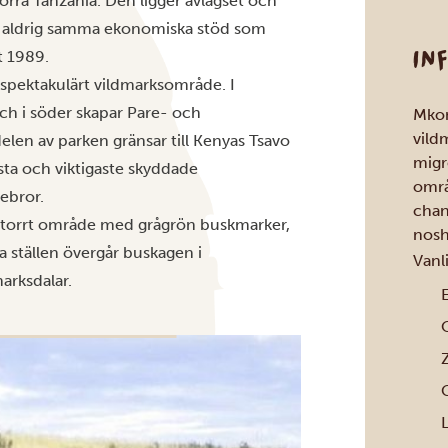
orra Tanzania. Den ligger avlägset och
ck aldrig samma ekonomiska stöd som
IN
t 1989.
t spektakulärt vildmarksområde. I
Och i söder skapar Pare- och
Mkom
vild
en av parken gränsar till Kenyas Tsavo
migr
sta och viktigaste skyddade
områ
ebror.
chan
kt torrt område med grågrön buskmarker,
nosh
a ställen övergår buskagen i
Vanl
arksdalar.
E
G