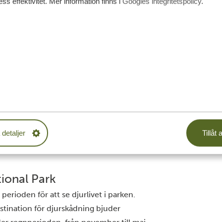
ss effektivitet. Mer information finns i
Googles integritetspolicy
.
mazi
rk sedan 15 år tillbaka. De flesta av våra
är glada över att få se några djur. En bra
menderar det!
 detaljer
Tillåt a
ional Park
 perioden för att se djurlivet i parken.
tination för djurskådning bjuder