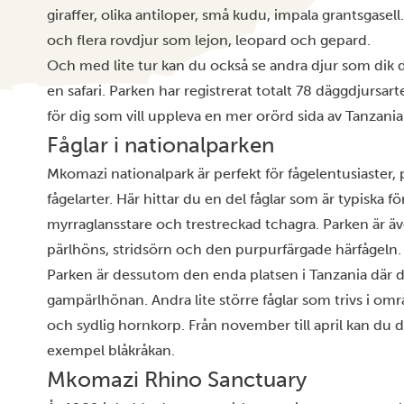
giraffer, olika antiloper, små kudu, impala grantsgasel
och flera rovdjur som lejon, leopard och gepard.
Och med lite tur kan du också se andra djur som dik d
en safari. Parken har registrerat totalt 78 däggdjursart
för dig som vill uppleva en mer orörd sida av Tanzania
Fåglar i nationalparken
Mkomazi nationalpark är perfekt för fågelentusiaster, 
fågelarter. Här hittar du en del fåglar som är typiska 
myrraglansstare och trestreckad tchagra. Parken är äv
pärlhöns, stridsörn och den purpurfärgade härfågeln.
Parken är dessutom den enda platsen i Tanzania där d
gampärlhönan. Andra lite större fåglar som trivs i områ
och sydlig hornkorp. Från november till april kan du des
exempel blåkråkan.
Mkomazi Rhino Sanctuary