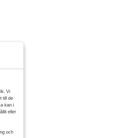
ik. Vi
till de
a kan i
lit eller
ing och