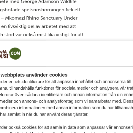
rbete med George Adamson Wildlife
ningshotade spetsnoshörningen fick ett
en – Mkomazi Rhino Sanctuary.Under
en livsviktig del av arbetet med att
stöd var också mist lika viktigt för att
ng av sina noshörningar.
 att få en inblick i hur naturvård
 livskraftig avelspopulation på 50
webbplats använder cookies
ör att stärka de befintliga
der enhetsidentifierare för att anpassa innehållet och annonserna till
örningar nästan 30 procent av hela
na, tillhandahålla funktioner för sociala medier och analysera vår traf
r både Tanzania och artens framtid
fordrar även sådana identifierare och annan information från din enhet 
 medier och annons- och analysföretag som vi samarbetar med. Dess
kombinera informationen med annan information som du har tillhandahål
kså i Mkomazis utbildningaprogram Rafiki
ar samlat in när du har använt deras tjänster.
om noshörningar och andra vilda djur.
ra Mkomazis noshörningar för alltid.
nder också cookies för att samla in data som anpassar vår annonser