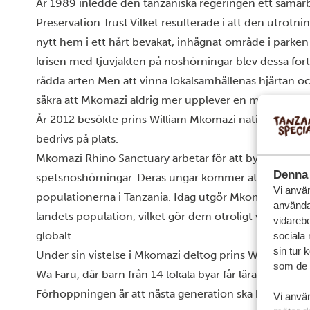
År 1989 inledde den tanzaniska regeringen ett sama
Preservation Trust.Vilket resulterade i att den utrot
nytt hem i ett hårt bevakat, inhägnat område i park
krisen med tjuvjakten på noshörningar blev dessa fort 
rädda arten.Men att vinna lokalsamhällenas hjärtan och 
säkra att Mkomazi aldrig mer upplever en massutrotni
År 2012 besökte prins William Mkomazi nationalpark för
bedrivs på plats.
Mkomazi Rhino Sanctuary arbetar för att bygga upp en
Denna 
spetsnoshörningar. Deras ungar kommer att användas f
Vi använ
populationerna i Tanzania. Idag utgör Mkomazis nosh
användar
landets population, vilket gör dem otroligt viktiga fö
vidarebe
globalt.
sociala
sin tur 
Under sin vistelse i Mkomazi deltog prins William oc
som de h
Wa Faru, där barn från 14 lokala byar får lära sig allt 
Förhoppningen är att nästa generation ska kunna beva
Vi anvä