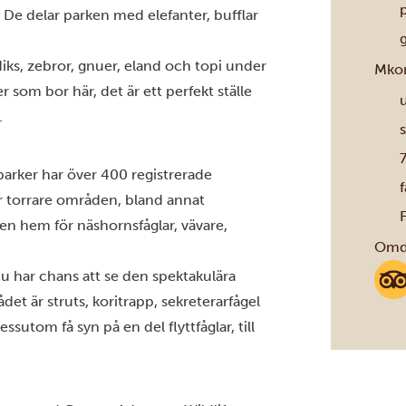
l. De delar parken med elefanter, bufflar
g
iks, zebror, gnuer, eland och topi under
Mkom
er som bor här, det är ett perfekt ställe
u
.
s
7
parker har över 400 registrerade
f
för torrare områden, bland annat
en hem för näshornsfåglar, vävare,
Omdö
u har chans att se den spektakulära
det är struts, koritrapp, sekreterarfågel
sutom få syn på en del flyttfåglar, till