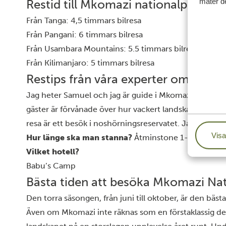
mäter de
Restid till Mkomazi nationalpark
Från Tanga: 4,5 timmars bilresa
Från Pangani: 6 timmars bilresa
Från Usambara Mountains: 5.5 timmars bilresa
Från Kilimanjaro: 5 timmars bilresa
Restips från våra experter om Mko
Jag heter Samuel och jag är guide i Mkomazi nationalpa
gäster är förvånade över hur vackert landskapet är och 
resa är ett besök i noshörningsreservatet. Jag rekom
Visa
Hur länge ska man stanna?
Åtminstone 1-2 dagar
Vilket hotell?
Babu’s Camp
Bästa tiden att besöka Mkomazi Nat
Den torra säsongen, från juni till oktober, är den bästa
Även om Mkomazi inte räknas som en förstaklassig des