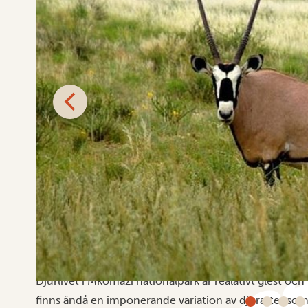
Djurliv i Mkomazi
Djurlivet i Mkomazi nationalpark är realativt glest oc
finns ändå en imponerande variation av djurarter som ä