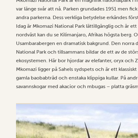
Mkomazi National Park är en magnifik
nationalpark
i n
var länge svår att nå. Parken grundades 1951 men fi
andra parkerna. Dess verkliga betydelse erkändes förs
Idag är Mkomazi National Park lättillgänglig och är et
nordväst kan du se Kilimanjaro, Afrikas högsta berg. 
Usambarabergen en dramatisk bakgrund. Den norra del
National Park och tillsammans bildar de ett av de stör
ekosystemen. Här bor hjordar av elefanter, oryx och Z
Mkomazi ligger på Sahels sydspets och är ett klassis
gamla baobabträd och enstaka klippiga kullar. På andr
savannskogar med akacior och mbugas – platta gräsm