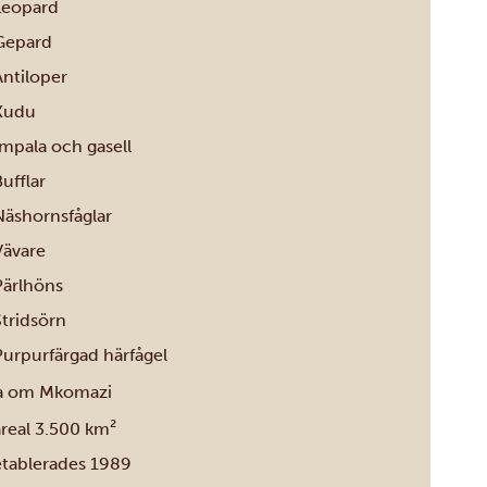
Leopard
Gepard
Antiloper
Kudu
Impala och gasell
ufflar
Näshornsfåglar
Vävare
Pärlhöns
Stridsörn
Purpurfärgad härfågel
a om Mkomazi
areal 3.500 km²
etablerades 1989