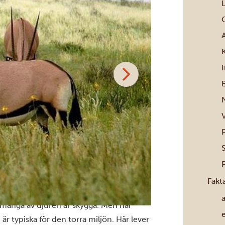
B
Fakt
h många av djuren är skygga. Men här
r typiska för den torra miljön. Här lever