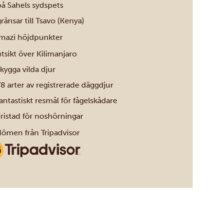
på Sahels sydspets
ränsar till Tsavo (Kenya)
azi höjdpunkter
tsikt över Kilimanjaro
kygga vilda djur
8 arter av registrerade däggdjur
antastiskt resmål för fågelskådare
Fristad för noshörningar
men från Tripadvisor