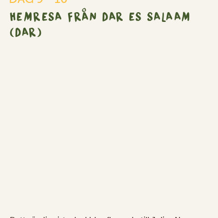
es
HEMRESA FRÅN DAR ES SALAAM
Salaam
(DAR)
(DAR)