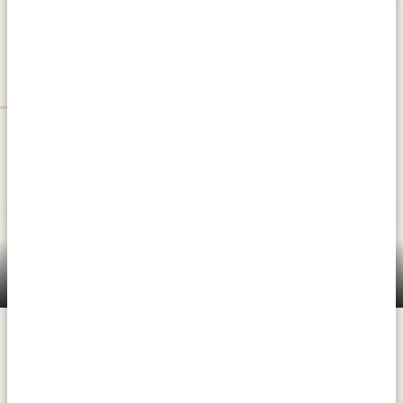
DAG 3
VÄSTRA USAMBARABERGEN
Västra Usambarabergen