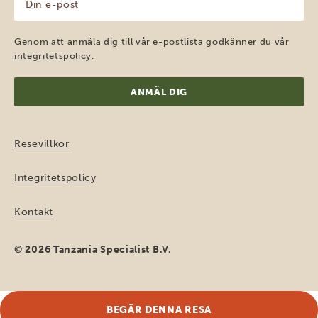
e-
post
(Obligatoriskt)
Genom att anmäla dig till vår e-postlista godkänner du vår
integritetspolicy
.
Resevillkor
Integritetspolicy
Kontakt
© 2026 Tanzania Specialist B.V.
BEGÄR DENNA RESA