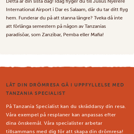
Detta är din sista dag! Idag flyger du till Julius Nyerere
International Airport i Dar es Salaam, där du tar ditt flyg
hem. Funderar du på att stanna längre? Tveka då inte
att förlänga semestern på någon av Tanzanias
paradisöar, som Zanzibar, Pemba eller Mafia!
LÅT DIN DRÖMRESA GÅ I UPPFYLLELSE MED
TANZANIA SPECIALIST
På Tanzania Specialist kan du skräddarsy din resa.
Våra exempel på resplaner kan anpassas efter
dina önskemål. Våra specialister arbetar
tillsammans med dig för att skapa din drömresa!