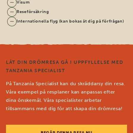
Visum
Reseförsäkring
Internationella flyg (kan bokas åt dig på förfrågan)
LÅT DIN DRÖMRESA GÅ I UPPFYLLELSE MED
TANZANIA SPECIALIST
På Tanzania Specialist kan du skräddarsy din resa.
Våra exempel på resplaner kan anpassas efter
dina önskemål. Våra specialister arbetar
tillsammans med dig för att skapa din drömresa!
BEGÄR DENNA RESA NU