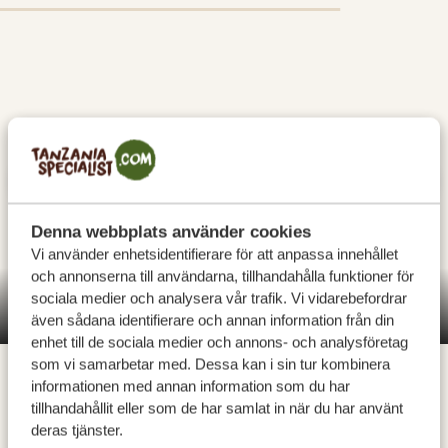
Denna webbplats använder cookies
Vi använder enhetsidentifierare för att anpassa innehållet
och annonserna till användarna, tillhandahålla funktioner för
sociala medier och analysera vår trafik. Vi vidarebefordrar
Mkomazi Nationalpark
även sådana identifierare och annan information från din
enhet till de sociala medier och annons- och analysföretag
Mkomazi nationalpark är 3 200 kvadratkilometer stor
som vi samarbetar med. Dessa kan i sin tur kombinera
och ligger i norra Tanzania, nära Moshi och gränsen till
informationen med annan information som du har
tillhandahållit eller som de har samlat in när du har använt
Kenya. Tillsammans med Kenyas Tsavo nationalpark
deras tjänster.
utgör den en bas för vandrande hjordar av elefanter,