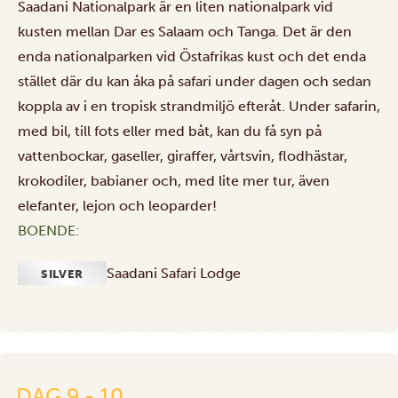
Saadani Nationalpark är en liten nationalpark vid
kusten mellan Dar es Salaam och Tanga. Det är den
enda nationalparken vid Östafrikas kust och det enda
stället där du kan åka på safari under dagen och sedan
koppla av i en tropisk strandmiljö efteråt. Under safarin,
med bil, till fots eller med båt, kan du få syn på
vattenbockar, gaseller, giraffer, vårtsvin, flodhästar,
krokodiler, babianer och, med lite mer tur, även
elefanter, lejon och leoparder!
BOENDE:
Saadani Safari Lodge
SILVER
Hemresa
från
DAG 9 - 10
Dar