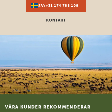
SV:
+31 174 788 108
KONTAKT
Footer
VÅRA KUNDER REKOMMENDERAR