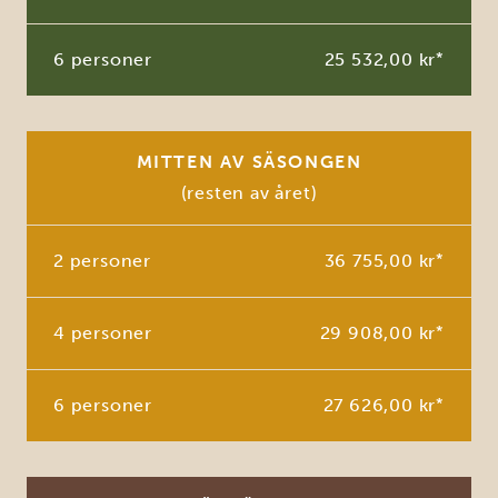
6 personer
25 532,00 kr
*
MITTEN AV SÄSONGEN
(resten av året)
2 personer
36 755,00 kr
*
4 personer
29 908,00 kr
*
6 personer
27 626,00 kr
*