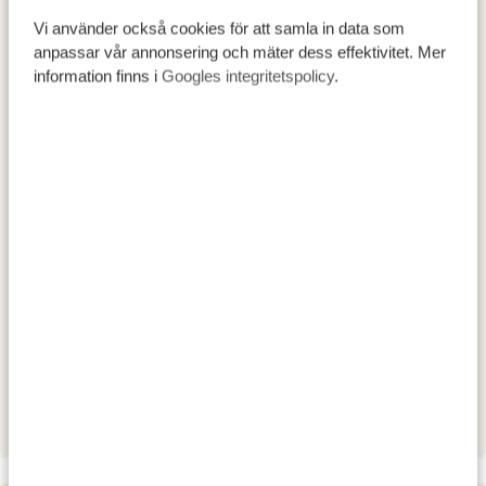
oryx och zebror under regnperioden. Ett besök vid
Vi använder också cookies för att samla in data som
Mbula Rhino Sanctuary är ett måste, här kan
anpassar vår annonsering och mäter dess effektivitet. Mer
information finns i
Googles integritetspolicy
.
noshörningarna komma riktigt nära bilen! Under
vanliga safariturer stöter du oftast på djur som giraffer,
antiloper, bufflar, lejon, leoparder och många fler.
AKTIVITETER:
Mkomazi - Mbula Noshörningsreservat
BOENDE:
Mkomazi View Camp by African View
SILVER