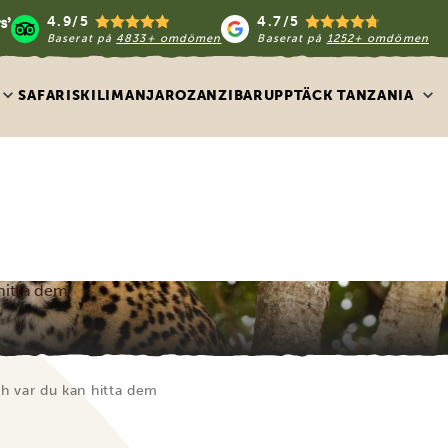
4.9/5
4.7/5
Baserat på
4833+ omdömen
Baserat på
1252+ omdömen
SAFARIS
KILIMANJARO
ZANZIBAR
UPPTÄCK TANZANIA
 hitta dem
och var du kan hitta dem