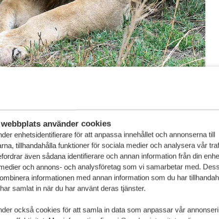
zania är ett riktigt bra land för just det. Serengeti är
Ngorongoro är en klassiker om du hoppas få syn på dem.
skuggan eller långsamt röra sig genom landskapet med full
webbplats använder cookies
der enhetsidentifierare för att anpassa innehållet och annonserna till
na, tillhandahålla funktioner för sociala medier och analysera vår traf
fordrar även sådana identifierare och annan information från din enhet 
 medier och annons- och analysföretag som vi samarbetar med. Dess
kombinera informationen med annan information som du har tillhandahål
ar samlat in när du har använt deras tjänster.
nder också cookies för att samla in data som anpassar vår annonser