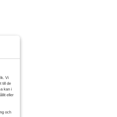
ik. Vi
till de
a kan i
lit eller
ing och