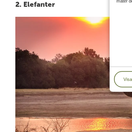
mäter de
2. Elefanter
Visa