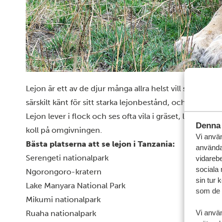
Lejon är ett av de djur många allra helst vill se, och Tan
särskilt känt för sitt starka lejonbestånd, och även 
Lejon lever i flock och ses ofta vila i gräset, ligga i 
Denna 
koll på omgivningen.
Vi använ
Bästa platserna att se lejon i Tanzania:
användar
Serengeti nationalpark
vidarebe
sociala
Ngorongoro-kratern
sin tur 
Lake Manyara National Park
som de h
Mikumi nationalpark
Vi anvä
Ruaha nationalpark