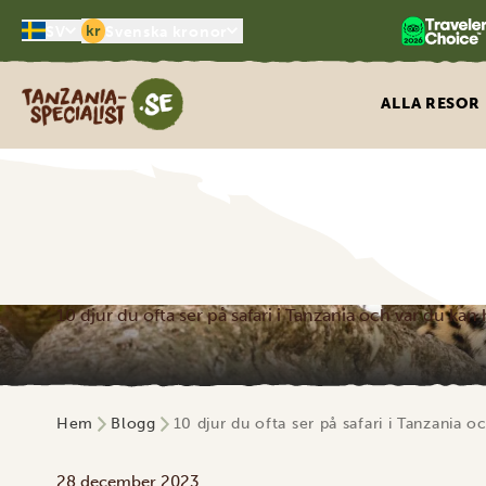
kr
SV
Svenska kronor
Tanzania Specialist
ALLA RESOR
10 djur du ofta ser på safari i Tanzania och var du kan
Hem
Blogg
10 djur du ofta ser på safari i Tanzania 
28 december 2023