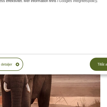
ss effektivitet. Mer information finns i
Googles integritetspolicy
.
 detaljer
Tillåt a