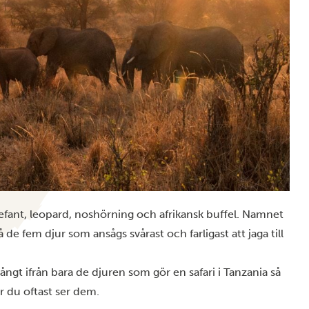
elefant, leopard, noshörning och afrikansk buffel. Namnet
e fem djur som ansågs svårast och farligast att jaga till
långt ifrån bara de djuren som gör en
safari i Tanzania
så
ar du oftast ser dem.