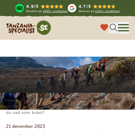
4.9/5
4.7/5
Baserat på
4833+ omdömen
Baserat på
1252+ omdömen
Tanzania Specialist
Meny
Den ultimata nybörjarguiden till Kilimanjaro-trekking:
Har du vad som krävs?
Hem
Blogg
Den ultimata nybörjarguiden till Kilimanjaro-trekking: Har
du vad som krävs?
21 december 2023