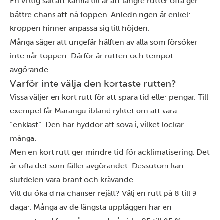
En viktig sak att känna till är att längre rutter ofta ger
bättre chans att nå toppen. Anledningen är enkel:
kroppen hinner anpassa sig till höjden.
Många säger att ungefär hälften av alla som försöker
inte når toppen. Därför är rutten och tempot
avgörande.
Varför inte välja den kortaste rutten?
Vissa väljer en kort rutt för att spara tid eller pengar. Till
exempel får Marangu ibland ryktet om att vara
“enklast”. Den har hyddor att sova i, vilket lockar
många.
Men en kort rutt ger mindre tid för acklimatisering. Det
är ofta det som fäller avgörandet. Dessutom kan
slutdelen vara brant och krävande.
Vill du öka dina chanser rejält? Välj en rutt på 8 till 9
dagar. Många av de längsta uppläggen har en