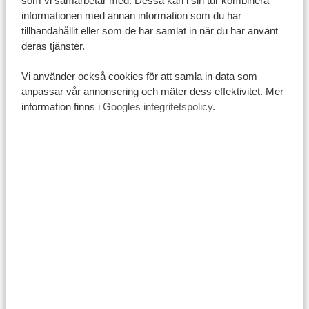
som vi samarbetar med. Dessa kan i sin tur kombinera
informationen med annan information som du har
Vill du ha hjälp att planera din Kilimanjaro-trekking?
tillhandahållit eller som de har samlat in när du har använt
Hör av dig till oss
. Vi på Tanzania Specialist hjälper dig
deras tjänster.
att göra bestigningen så trygg, rolig och minnesvärd
som möjligt 😊
Vi använder också cookies för att samla in data som
anpassar vår annonsering och mäter dess effektivitet. Mer
information finns i
Googles integritetspolicy
.