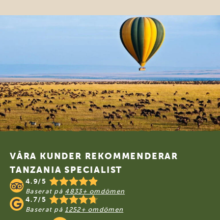
Footer
VÅRA KUNDER REKOMMENDERAR
TANZANIA SPECIALIST
4.9/5
Baserat på
4833+ omdömen
4.7/5
Baserat på
1252+ omdömen