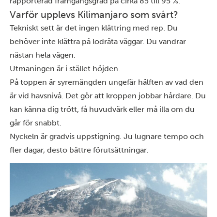
rapporterad framgångsgrad på cirka 85 till 95 %.
Varför upplevs Kilimanjaro som svårt?
Tekniskt sett är det ingen klättring med rep. Du
behöver inte klättra på lodräta väggar. Du vandrar
nästan hela vägen.
Utmaningen
är i stället höjden.
På toppen är syremängden ungefär hälften av vad den
är vid havsnivå. Det gör att kroppen jobbar hårdare. Du
kan känna dig trött, få huvudvärk eller må illa om du
går för snabbt.
Nyckeln är gradvis uppstigning. Ju lugnare tempo och
fler dagar, desto bättre förutsättningar.