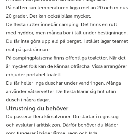
På natten kan temperaturen ligga mellan 20 och minus
20 grader. Det kan också blåsa mycket.
De flesta rutter innebär camping. Det finns en rutt
med hyddor, men många bor i tält under bestigningen.
Du får inte göra upp eld på berget. I stället lagar teamet
mat på gasbrännare.
På campingplatserna finns offentliga toaletter. När det
är mycket folk kan de kännas ofräscha. Vissa arrangörer
erbjuder portabel toalett.
Du får heller inga duschar under vandringen. Många
använder våtservetter. De flesta klarar sig fint utan
dusch i några dagar.
Utrustning du behöver
Du passerar flera klimatzoner. Du startar i regnskog
och avslutar i arktisk zon. Därför behöver du kläder
som fungerar i både värme, regn och kyla.