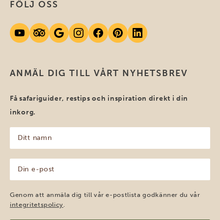
FÖLJ OSS
ANMÄL DIG TILL VÅRT NYHETSBREV
Få safariguider, restips och inspiration direkt i din
inkorg.
Ditt
namn
(Obligatoriskt)
Din
e-
post
(Obligatoriskt)
Genom att anmäla dig till vår e-postlista godkänner du vår
integritetspolicy
.