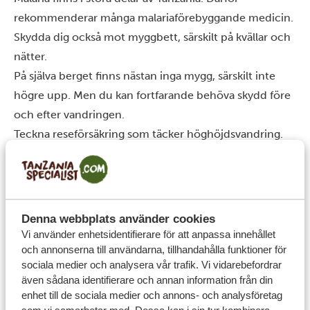
rekommenderar många malariaförebyggande medicin.
Skydda dig också mot myggbett, särskilt på kvällar och
nätter.
På själva berget finns nästan inga mygg, särskilt inte
högre upp. Men du kan fortfarande behöva skydd före
och efter vandringen.
Teckna reseförsäkring som täcker höghöjdsvandring.
Den bör täcka upp till minst 6 000 meter. Det är viktigt
om du skulle behöva vård eller evakuering.
Slutsats
Kilimanjaro är en stor utmaning, men den är fullt
Denna webbplats använder cookies
möjlig för nybörjare. Du behöver bara
förbereda dig
Vi använder enhetsidentifierare för att anpassa innehållet
rätt
.
och annonserna till användarna, tillhandahålla funktioner för
sociala medier och analysera vår trafik. Vi vidarebefordrar
Välj en rutt med tillräckligt många dagar. Packa smart.
även sådana identifierare och annan information från din
Låt kroppen få tid att anpassa sig. Och välj en seriös
enhet till de sociala medier och annons- och analysföretag
arrangör.