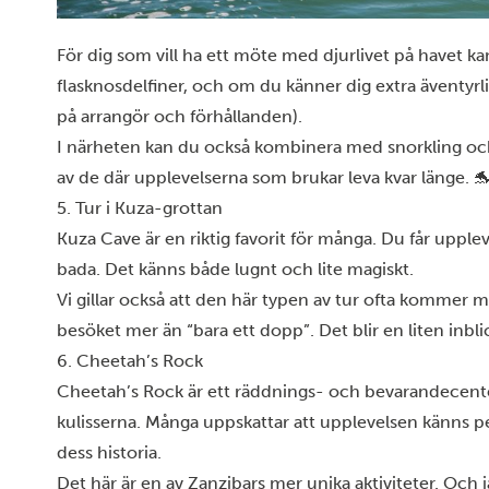
För dig som vill ha ett möte med djurlivet på havet ka
flasknosdelfiner, och om du känner dig extra äventy
på arrangör och förhållanden).
I närheten kan du också kombinera med snorkling och u
av de där upplevelserna som brukar leva kvar länge. 
5. Tur i Kuza-grottan
Kuza Cave
är en riktig favorit för många. Du får upple
bada. Det känns både lugnt och lite magiskt.
Vi gillar också att den här typen av tur ofta kommer m
besöket mer än “bara ett dopp”. Det blir en liten inbli
6. Cheetah’s Rock
Cheetah’s Rock är ett räddnings- och bevarandecent
kulisserna. Många uppskattar att upplevelsen känns p
dess historia.
Det här är en av Zanzibars mer unika aktiviteter. Och j