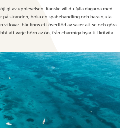
jligt av upplevelsen. Kanske vill du fylla dagarna med
a ner på stranden, boka en spabehandling och bara njuta.
n vi lovar: här finns ett överflöd av saker att se och göra.
t att varje hörn av ön, från charmiga byar till kritvita