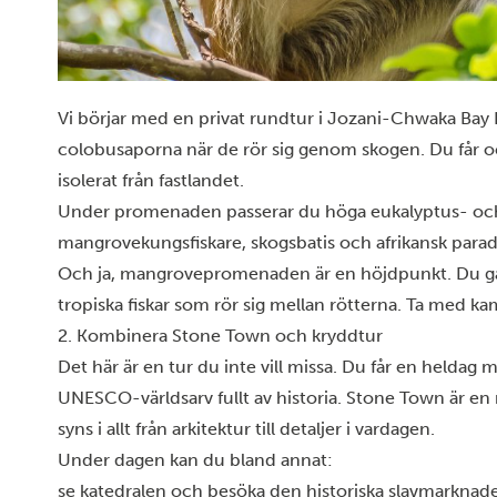
Vi börjar med en privat rundtur i Jozani-Chwaka Bay 
colobusaporna när de rör sig genom skogen. Du får ocks
isolerat från fastlandet.
Under promenaden passerar du höga eukalyptus- och
mangrovekungsfiskare, skogsbatis och afrikansk parad
Och ja, mangrovepromenaden är en höjdpunkt. Du går
Denna 
tropiska fiskar som rör sig mellan rötterna. Ta med ka
Vi använ
användar
2. Kombinera Stone Town och kryddtur
vidarebe
Det här är en tur du inte vill missa. Du får en
heldag
me
sociala
UNESCO-världsarv fullt av historia. Stone Town är en 
sin tur 
som de h
syns i allt från arkitektur till detaljer i vardagen.
Under dagen kan du bland annat:
Vi anvä
se katedralen och besöka den historiska slavmarknad