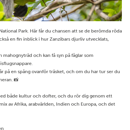
National Park. Här får du chansen att se de berömda röda
å en fin inblick i hur Zanzibars djurliv utvecklats,
 mahognyträd och kan få syn på fåglar som
isflugsnappare.
 på en spång ovanför träsket, och om du har tur ser du
webbplats använder cookies
meran. 📸
der enhetsidentifierare för att anpassa innehållet och annonserna till
na, tillhandahålla funktioner för sociala medier och analysera vår traf
fordrar även sådana identifierare och annan information från din enhet 
d både kultur och dofter, och du rör dig genom ett
 medier och annons- och analysföretag som vi samarbetar med. Dess
mix av Afrika, arabvärlden, Indien och Europa, och det
kombinera informationen med annan information som du har tillhandahål
ar samlat in när du har använt deras tjänster.
nder också cookies för att samla in data som anpassar vår annonser
en