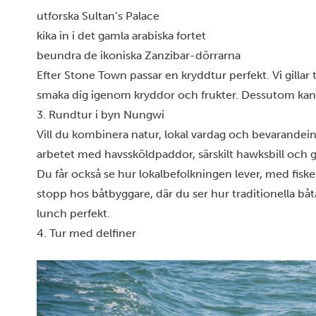
mäter de
utforska Sultan’s Palace
kika in i det gamla arabiska fortet
beundra de ikoniska Zanzibar-dörrarna
Efter Stone Town passar en kryddtur perfekt. Vi gillar
smaka dig igenom kryddor och frukter. Dessutom kan d
3. Rundtur i byn Nungwi
Vill du kombinera natur, lokal vardag och bevarandeins
arbetet med havssköldpaddor, särskilt hawksbill och
Du får också se hur lokalbefolkningen lever, med fisk
Visa
stopp hos båtbyggare, där du ser hur traditionella bå
lunch perfekt.
4. Tur med delfiner