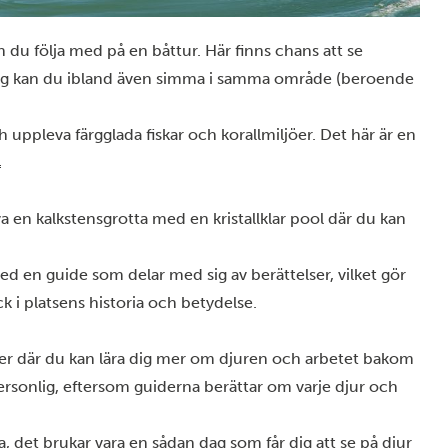
n du följa med på en båttur. Här finns chans att se
rlig kan du ibland även simma i samma område (beroende
ppleva färgglada fiskar och korallmiljöer. Det här är en

va en kalkstensgrotta med en kristallklar pool där du kan
ed en guide som delar med sig av berättelser, vilket gör
ck i platsens historia och betydelse.
er där du kan lära dig mer om djuren och arbetet bakom
ersonlig, eftersom guiderna berättar om varje djur och
a, det brukar vara en sådan dag som får dig att se på djur