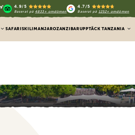
4.9/5
4.7/5
Baserat på
4833+ omdömen
Baserat på
1252+ omdömen
SAFARIS
KILIMANJARO
ZANZIBAR
UPPTÄCK TANZANIA