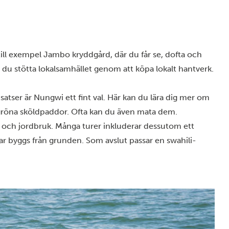
ss effektivitet. Mer information finns i
Googles integritetspolicy
.
 till exempel Jambo kryddgård, där du får se, dofta och
u stötta lokalsamhället genom att köpa lokalt hantverk.
atser är Nungwi ett fint val. Här kan du lära dig mer om
 gröna sköldpaddor. Ofta kan du även mata dem.
e och jordbruk. Många turer inkluderar dessutom ett
 detaljer
Tillåt a
tar byggs från grunden. Som avslut passar en swahili-