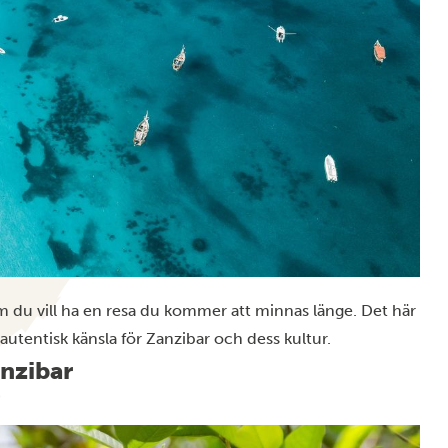
om du vill ha en resa du kommer att minnas länge. Det här
 autentisk känsla för Zanzibar och dess kultur.
anzibar