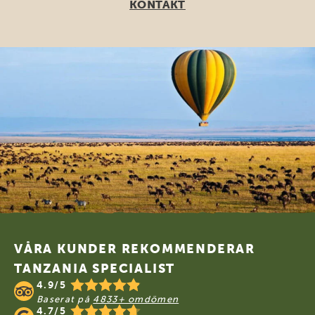
KONTAKT
Footer
VÅRA KUNDER REKOMMENDERAR
TANZANIA SPECIALIST
4.9/5
Baserat på
4833+ omdömen
4.7/5