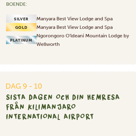
BOENDE:
Manyara Best View Lodge and Spa
SILVER
Manyara Best View Lodge and Spa
GOLD
Ngorongoro O'ldeani Mountain Lodge by
PLATINUM
Wellworth
Sista
dagen
och
din
DAG 9 - 10
hemresa
SISTA DAGEN OCH DIN HEMRESA
från
Kilimanjaro
FRÅN KILIMANJARO
International
INTERNATIONAL AIRPORT
Airport