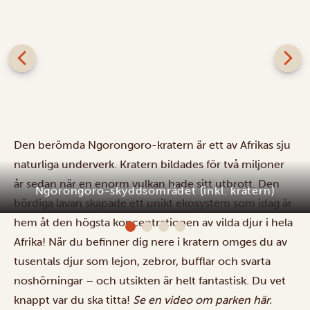
Den berömda Ngorongoro-kratern är ett av Afrikas sju
naturliga underverk. Kratern bildades för två miljoner
år sedan när en enorm vulkan hade sitt utbrott. Den
Ngorongoro-skyddsområdet (inkl. kratern)
bördiga lavan skapade ett unikt ekosystem som idag är
hem åt den högsta koncentrationen av vilda djur i hela
Afrika! När du befinner dig nere i kratern omges du av
tusentals djur som lejon, zebror, bufflar och svarta
noshörningar – och utsikten är helt fantastisk. Du vet
knappt var du ska titta!
Se en video om parken
här
.