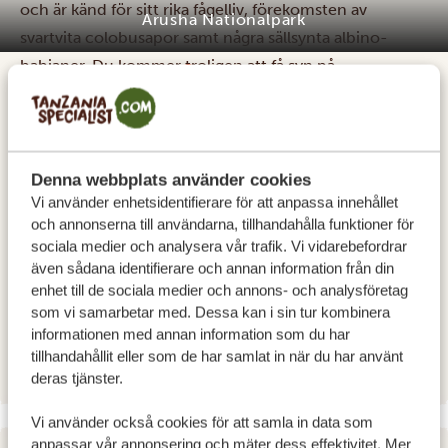
och är känd för sitt rika fågelliv, förekomsten av
svartvita colobusapor samt några sällsynta albino-
babianer. Du kommer troligen att få syn på
colobusapor, ovanliga fågelarter som den praktfulla
silverkindade näshornsfågeln och med lite tur kanske
till och med en albino. Parken rymmer också en sjö,
några kratrar, vattenfall, berg och vackra gräsbevuxna
Denna webbplats använder cookies
Vi använder enhetsidentifierare för att anpassa innehållet
slätter.
Se en video om parken
här
.
och annonserna till användarna, tillhandahålla funktioner för
BOENDE:
sociala medier och analysera vår trafik. Vi vidarebefordrar
även sådana identifierare och annan information från din
Ahadi Lodge
SILVER
enhet till de sociala medier och annons- och analysföretag
Giraffe Manor Tanzania
GOLD
som vi samarbetar med. Dessa kan i sin tur kombinera
informationen med annan information som du har
Giraffe Manor Tanzania
PLATINUM
tillhandahållit eller som de har samlat in när du har använt
deras tjänster.
Vi använder också cookies för att samla in data som
anpassar vår annonsering och mäter dess effektivitet. Mer