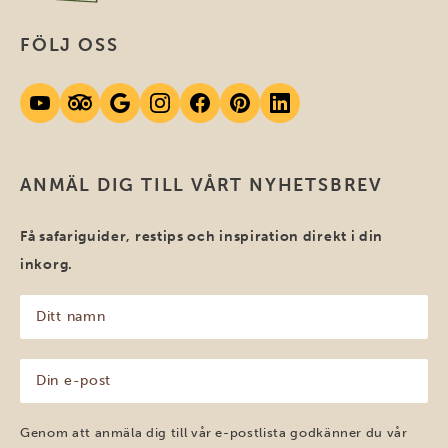
FÖLJ OSS
ANMÄL DIG TILL VÅRT NYHETSBREV
Få safariguider, restips och inspiration direkt i din
inkorg.
Ditt
namn
(Obligatoriskt)
Din
e-
post
(Obligatoriskt)
Genom att anmäla dig till vår e-postlista godkänner du vår