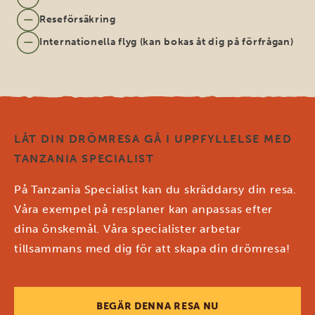
Reseförsäkring
Internationella flyg (kan bokas åt dig på förfrågan)
LÅT DIN DRÖMRESA GÅ I UPPFYLLELSE MED
TANZANIA SPECIALIST
På Tanzania Specialist kan du skräddarsy din resa.
Våra exempel på resplaner kan anpassas efter
dina önskemål. Våra specialister arbetar
tillsammans med dig för att skapa din drömresa!
BEGÄR DENNA RESA NU