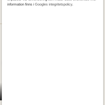
information finns i
Googles integritetspolicy
.
DAG 3
TARANGIRE NATIONALPARK
Tarangire Nationalpark
Ang'a