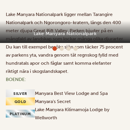
Lake Manyara Nationalpark ligger mellan Tarangire
Nationalpark och Ngorongoro-kratern, längs den 400
meter djupa Great Rift Valley. Parken bjuder på en
Lake Manyara Nationalpark
mångfald av landskap som lockar många olika djurarter.
Du kan till exempel besöka sjön som täcker 75 procent
av parkens yta, vandra genom tät regnskog fylld med
hundratals apor och fåglar samt komma elefanter
riktigt nära i skogslandskapet.
BOENDE:
Manyara Best View Lodge and Spa
SILVER
Manyara's Secret
GOLD
Lake Manyara Kilimamoja Lodge by
PLATINUM
Wellworth