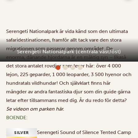
Serengeti Nationalpark är vida känd som den ultimata
safaridestinationen, framför allt tack vare den stora
migrationen som passerar genom området. De
Serengeti Nationalpark (centrala väst/öst)
enorma, dånande hjordarna är en mäktig syn – likaså
det stora antalet rovdjur som lever här: över 4 000
lejon, 225 geparder, 1 000 leoparder, 3 500 hyenor och
hundratals vildhundar! Och självklart finns här
mängder av andra fantastiska djur som din guide gärna
letar efter tillsammans med dig. Är du redo för detta?
Se videon om parken
här
.
BOENDE:
Serengeti Sound of Silence Tented Camp
SILVER