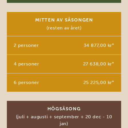
MITTEN AV SÄSONGEN
(resten av året)
2 personer
34 877,00 kr
*
4 personer
27 638,00 kr
*
6 personer
25 225,00 kr
*
HÖGSÄSONG
(juli + augusti + september + 20 dec - 10
jan)