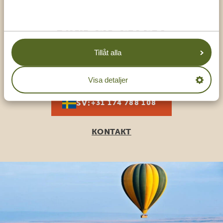
Ring en expert
Tillåt alla
FÅ PERSONLIG RÅDGIVNING FRÅN VÅRA
EXPERTER
Visa detaljer
SV:
+31 174 788 108
KONTAKT