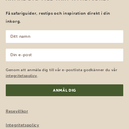
Få safariguider, restips och inspiration direkt i din
inkorg.
Ditt
namn
(Obligatoriskt)
Din
e-
post
(Obligatoriskt)
Genom att anmäla dig till vår e-postlista godkänner du vår
integritetspolicy
.
Resevillkor
Integritetspolicy