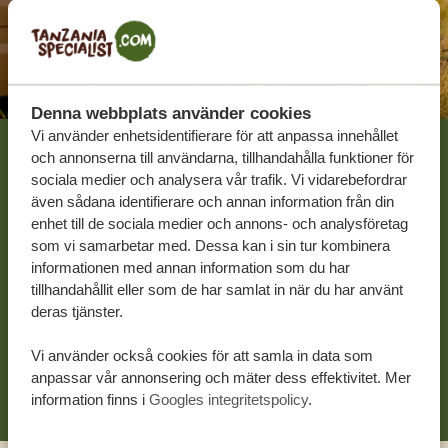
Denna webbplats använder cookies
Vi använder enhetsidentifierare för att anpassa innehållet
och annonserna till användarna, tillhandahålla funktioner för
Låt oss skapa din
sociala medier och analysera vår trafik. Vi vidarebefordrar
även sådana identifierare och annan information från din
skräddarsydda resa
enhet till de sociala medier och annons- och analysföretag
som vi samarbetar med. Dessa kan i sin tur kombinera
informationen med annan information som du har
KOSTNADSFRI OFFERT UTAN
tillhandahållit eller som de har samlat in när du har använt
FÖRPLIKTELSER
deras tjänster.
Vi använder också cookies för att samla in data som
BÖRJA PLANERA DIN RESA
anpassar vår annonsering och mäter dess effektivitet. Mer
information finns i
Googles integritetspolicy
.