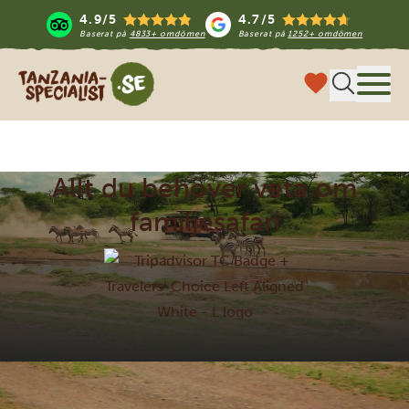
4.9/5
4.7/5
Baserat på
4833+ omdömen
Baserat på
1252+ omdömen
Tanzania Specialist
Meny
Allt du behöver veta om
familjesafari
100% specialiserade på Tanzania