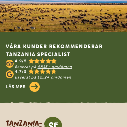
Footer
VÅRA KUNDER REKOMMENDERAR
TANZANIA SPECIALIST
4.9/5
Baserat på
4833+ omdömen
4.7/5
Baserat på
1252+ omdömen
LÄS MER
Tanzania Specialist