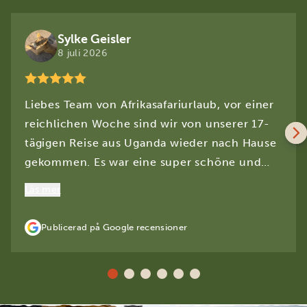
Sylke Geisler
8 juli 2026
Liebes Team von Afrikasafariurlaub, vor einer
reichlichen Woche sind wir von unserer 17-
tägigen Reise aus Uganda wieder nach Hause
gekommen. Es war eine super schöne und
beeindruckende Reise. Uganda ist in jeder
Läs mer
Hinsicht eine Perle. Alles hat super geklappt.
Wir haben die Reise trotz der Warnungen,
Publicerad på Google recensioner
dass Ebola angetreten ist, nicht bereut.
Hoffentlich ändert sich die Situation bald und
das Land kann wieder mehr Touristen
empfangen. Es ist vor Ort sehr schlimm für