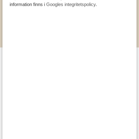
information finns i
Googles integritetspolicy
.
VISA ALLA AKTIVITETER
De bästa tipsen från våra
experter!
För allt handlar om bra planering…
Boka ett boende med pool: barn har massor av energi
och behöver leka av sig efter en dag på savannen.
Hör med din doktor vilka vaccinationer och mediciner
som kan behövas och glöm inte reseförsäkringen.
Packa smart! Välj kläder hemma och packa dem som