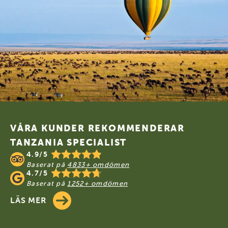
schön. Es war perfekt ️ Unsere Empfehlung
REIST NACH UGANDA UND LASST EUCH
VERZAUBERN
Footer
VÅRA KUNDER REKOMMENDERAR
TANZANIA SPECIALIST
4.9/5
Baserat på
4833+ omdömen
4.7/5
Baserat på
1252+ omdömen
LÄS MER