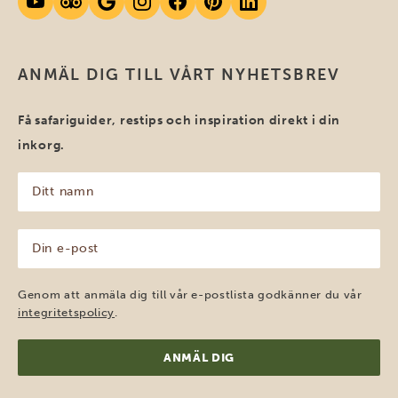
ANMÄL DIG TILL VÅRT NYHETSBREV
Få safariguider, restips och inspiration direkt i din
inkorg.
Ditt
namn
(Obligatoriskt)
Din
e-
post
(Obligatoriskt)
Genom att anmäla dig till vår e-postlista godkänner du vår
integritetspolicy
.