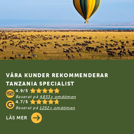
schön. Es war perfekt ️ Unsere Empfehlung
REIST NACH UGANDA UND LASST EUCH
VERZAUBERN
Footer
VÅRA KUNDER REKOMMENDERAR
TANZANIA SPECIALIST
4.9/5
Baserat på
4833+ omdömen
4.7/5
Baserat på
1252+ omdömen
LÄS MER