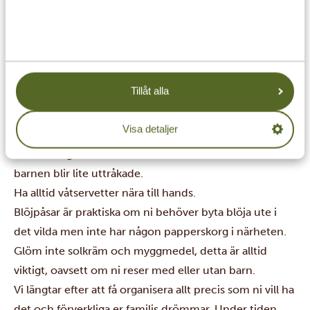
kompletta set – underkläder, strumpor, t-shirt, byxor,
kjol, tröja med mera. Rulla ihop varje set för att spara
plats och ta ut ett nytt set varje morgon, skrynkelfritt!
Lägg smutstvätt i en separat påse. Färdigt!
Tillåt alla
Ta med snacks och dryck, eller förbeställ speciella
önskemål via oss så att ingen blir hungrig mitt under
Visa detaljer
äventyret.
Ta med några leksaker eller beställ wifi i bilen om
barnen blir lite uttråkade.
Ha alltid våtservetter nära till hands.
Blöjpåsar är praktiska om ni behöver byta blöja ute i
det vilda men inte har någon papperskorg i närheten.
Glöm inte solkräm och myggmedel, detta är alltid
viktigt, oavsett om ni reser med eller utan barn.
Vi längtar efter att få organisera allt precis som ni vill ha
det och förverkliga er familjs drömmar. Under tiden