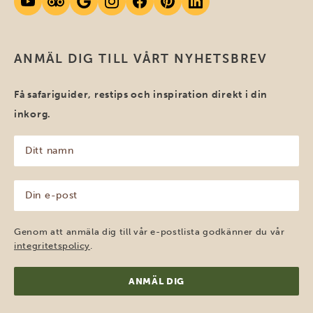
ANMÄL DIG TILL VÅRT NYHETSBREV
Få safariguider, restips och inspiration direkt i din
inkorg.
Ditt
namn
(Obligatoriskt)
Din
e-
post
(Obligatoriskt)
Genom att anmäla dig till vår e-postlista godkänner du vår
integritetspolicy
.