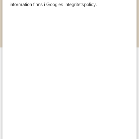
information finns i
Googles integritetspolicy
.
VISA ALLA AKTIVITETER
De bästa tipsen från våra
experter!
För allt handlar om bra planering…
Boka ett boende med pool: barn har massor av energi
och behöver leka av sig efter en dag på savannen.
Hör med din doktor vilka vaccinationer och mediciner
som kan behövas och glöm inte reseförsäkringen.
Packa smart! Välj kläder hemma och packa dem som