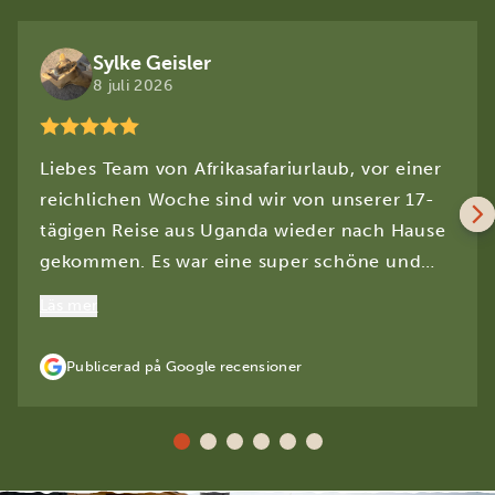
Sylke Geisler
8 juli 2026
Liebes Team von Afrikasafariurlaub, vor einer
reichlichen Woche sind wir von unserer 17-
tägigen Reise aus Uganda wieder nach Hause
gekommen. Es war eine super schöne und
beeindruckende Reise. Uganda ist in jeder
Läs mer
Hinsicht eine Perle. Alles hat super geklappt.
Wir haben die Reise trotz der Warnungen,
Publicerad på Google recensioner
dass Ebola angetreten ist, nicht bereut.
Hoffentlich ändert sich die Situation bald und
das Land kann wieder mehr Touristen
empfangen. Es ist vor Ort sehr schlimm für